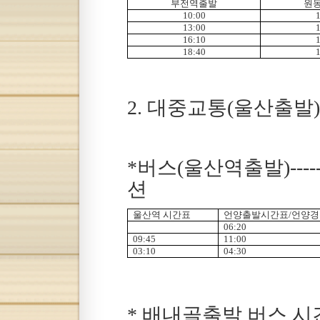
부전역출발
원
10:00
1
13:00
1
16:10
1
18:40
1
2. 대중교통(울산출발)
*버스(울산역출발)----
션
울산역 시간표
언양출발시간표/언양경
06:20
09:45
11:00
03:10
04:30
* 배내골출발 버스 시